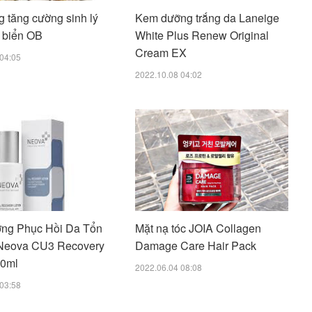
g tăng cường sinh lý
Kem dưỡng trắng da Laneige
 biển OB
White Plus Renew Original
Cream EX
04:05
2022.10.08 04:02
ng Phục Hồi Da Tổn
Mặt nạ tóc JOIA Collagen
Neova CU3 Recovery
Damage Care Hair Pack
00ml
2022.06.04 08:08
03:58