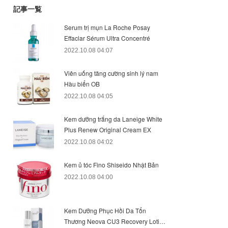
記事一覧
Serum trị mụn La Roche Posay
Effaclar Sérum Ultra Concentré
2022.10.08 04:07
Viên uống tăng cường sinh lý nam
Hàu biển OB
2022.10.08 04:05
Kem dưỡng trắng da Laneige White
Plus Renew Original Cream EX
2022.10.08 04:02
Kem ủ tóc Fino Shiseido Nhật Bản
2022.10.08 04:00
Kem Dưỡng Phục Hồi Da Tổn
Thương Neova CU3 Recovery Loti…